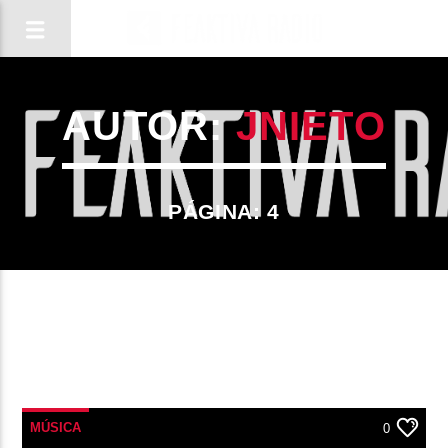
AUTOR:
JNIETO
PÁGINA: 4
CANCIÓN ACTUAL
MÚSICA
0
TÍTULO