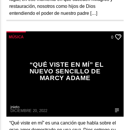
restauración, nosotros como hijos de Dios
entendiendo el poder de nuestro padre […]
MÚSICA
0
“QUÉ VISTE EN MÍ” EL
NUEVO SENCILLO DE
MARCY ADAME
jnieto
DICIEMBRE 20, 2022
“Qué viste en mí” es una canción que habla sobre el
gran amor demostrado en una cruz, Dios entrego su