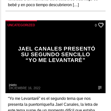
bebé y en poco tiempo descubrieron […]
UNCATEGORIZED
0
JAEL CANALES PRESENTÓ
SU SEGUNDO SENCILLO
“YO ME LEVANTARÉ”
jnieto
DICIEMBRE 16, 2022
“Yo me Levantaré” es el segundo tema que nos
presenta la puertorriqueña Jael Canales, la letra de
este tema surge de un momento difícil que estaba