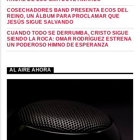
COSECHADORES BAND PRESENTA ECOS DEL
REINO, UN ÁLBUM PARA PROCLAMAR QUE
JESÚS SIGUE SALVANDO
CUANDO TODO SE DERRUMBA, CRISTO SIGUE
SIENDO LA ROCA: OMAR RODRÍGUEZ ESTRENA
UN PODEROSO HIMNO DE ESPERANZA
AL AIRE AHORA