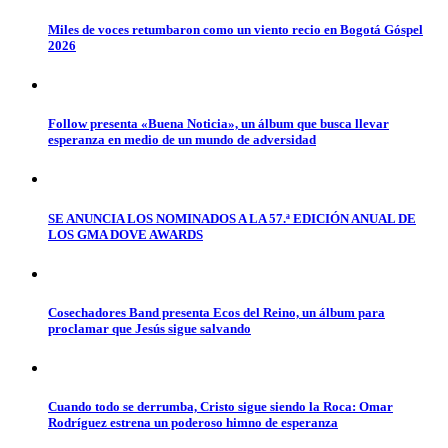
Miles de voces retumbaron como un viento recio en Bogotá Góspel
2026
Follow presenta «Buena Noticia», un álbum que busca llevar
esperanza en medio de un mundo de adversidad
SE ANUNCIA LOS NOMINADOS A LA 57.ª EDICIÓN ANUAL DE
LOS GMA DOVE AWARDS
Cosechadores Band presenta Ecos del Reino, un álbum para
proclamar que Jesús sigue salvando
Cuando todo se derrumba, Cristo sigue siendo la Roca: Omar
Rodríguez estrena un poderoso himno de esperanza