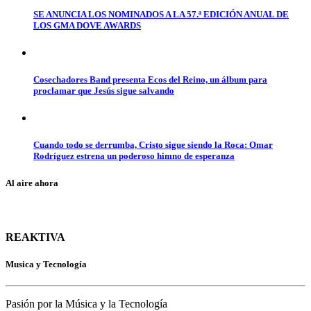
SE ANUNCIA LOS NOMINADOS A LA 57.ª EDICIÓN ANUAL DE
LOS GMA DOVE AWARDS
Cosechadores Band presenta Ecos del Reino, un álbum para
proclamar que Jesús sigue salvando
Cuando todo se derrumba, Cristo sigue siendo la Roca: Omar
Rodríguez estrena un poderoso himno de esperanza
Al aire ahora
REAKTIVA
Musica y Tecnología
Pasión por la Música y la Tecnología