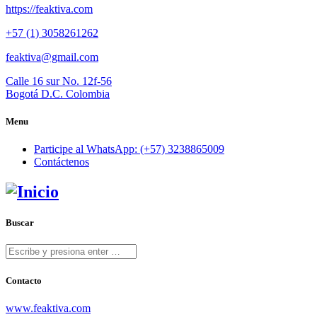
https://feaktiva.com
+57 (1) 3058261262
feaktiva@gmail.com
Calle 16 sur No. 12f-56
Bogotá D.C. Colombia
Menu
Participe al WhatsApp: (+57) 3238865009
Contáctenos
Buscar
Contacto
www.feaktiva.com