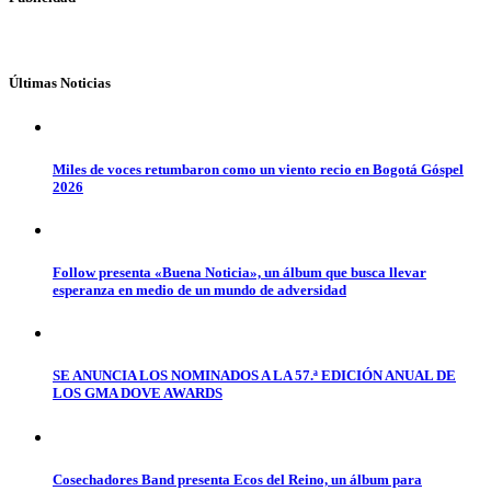
Últimas Noticias
Miles de voces retumbaron como un viento recio en Bogotá Góspel
2026
Follow presenta «Buena Noticia», un álbum que busca llevar
esperanza en medio de un mundo de adversidad
SE ANUNCIA LOS NOMINADOS A LA 57.ª EDICIÓN ANUAL DE
LOS GMA DOVE AWARDS
Cosechadores Band presenta Ecos del Reino, un álbum para