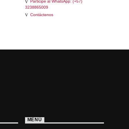
Participe al WhatsApp: (+57)
3238865009
Contáctenos
MENÚ