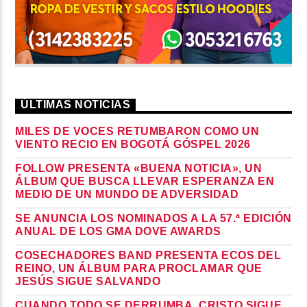
ÚLTIMAS NOTICIAS
MILES DE VOCES RETUMBARON COMO UN
VIENTO RECIO EN BOGOTÁ GÓSPEL 2026
FOLLOW PRESENTA «BUENA NOTICIA», UN
ÁLBUM QUE BUSCA LLEVAR ESPERANZA EN
MEDIO DE UN MUNDO DE ADVERSIDAD
SE ANUNCIA LOS NOMINADOS A LA 57.ª EDICIÓN
ANUAL DE LOS GMA DOVE AWARDS
COSECHADORES BAND PRESENTA ECOS DEL
REINO, UN ÁLBUM PARA PROCLAMAR QUE
JESÚS SIGUE SALVANDO
CUANDO TODO SE DERRUMBA, CRISTO SIGUE