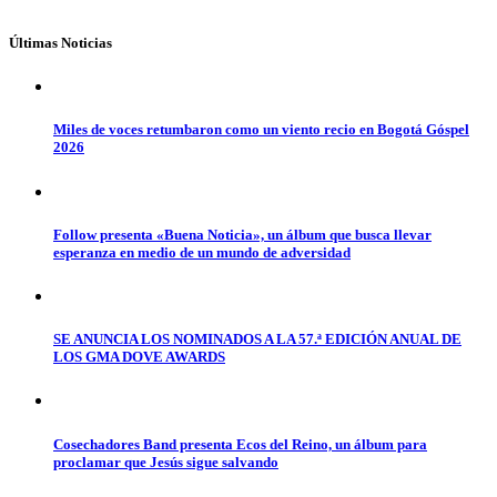
Últimas Noticias
Miles de voces retumbaron como un viento recio en Bogotá Góspel
2026
Follow presenta «Buena Noticia», un álbum que busca llevar
esperanza en medio de un mundo de adversidad
SE ANUNCIA LOS NOMINADOS A LA 57.ª EDICIÓN ANUAL DE
LOS GMA DOVE AWARDS
Cosechadores Band presenta Ecos del Reino, un álbum para
proclamar que Jesús sigue salvando