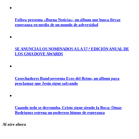
Follow presenta «Buena Noticia», un álbum que busca llevar
esperanza en medio de un mundo de adversidad
SE ANUNCIA LOS NOMINADOS A LA 57.ª EDICIÓN ANUAL DE
LOS GMA DOVE AWARDS
Cosechadores Band presenta Ecos del Reino, un álbum para
proclamar que Jesús sigue salvando
Cuando todo se derrumba, Cristo sigue siendo la Roca: Omar
Rodríguez estrena un poderoso himno de esperanza
Al aire ahora