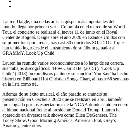
Lauren Daigle, una de las artistas góspel más importantes del
mundo, llega por primera vez a Colombia en el marco de su World
Tour, el concierto se realizará el jueves 11 de junio en el Royal
Center de Bogotá. Daigle abre el año 2020 en Estados Unidos con
su primer tour por arenas, tras casi 80 conciertos SOLD OUT que
han tenido lugar desde el lanzamiento de su álbum ganador al
GRAMMY, Look Up Child.
Lauren ha reunido varios reconocimientos a lo largo de su carrera,
sus trabajos discográficos: ‘How Can It Be’ (2015) y ‘Look Up
Child’ (2018) fueron discos platino y su canción ‘You Say’ ha hecho
historia en Billboard Hot Christian Songs Chart, al pasar 66 semanas
en la lista como #1.
Además de su éxito musical, el año pasado se anunció su
presentación en Coachella 2020 que se realizará en abril, también
fue elogiada por los espectadores de la NCAA donde cantó en enero
el himno nacional frente al presidente Donald Trump. Lauren ha
aparecido en diversos talk shows como Ellen DeGeneres, The
Today Show, Good Morning América, American Idol, Grey’s
Anatomy, entre otros.