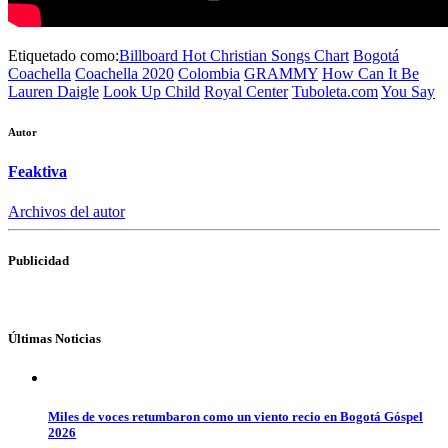
Etiquetado como:
Billboard Hot Christian Songs Chart
Bogotá
Coachella
Coachella 2020
Colombia
GRAMMY
How Can It Be
Lauren Daigle
Look Up Child
Royal Center
Tuboleta.com
You Say
Autor
Feaktiva
Archivos del autor
Publicidad
Últimas Noticias
Miles de voces retumbaron como un viento recio en Bogotá Góspel
2026