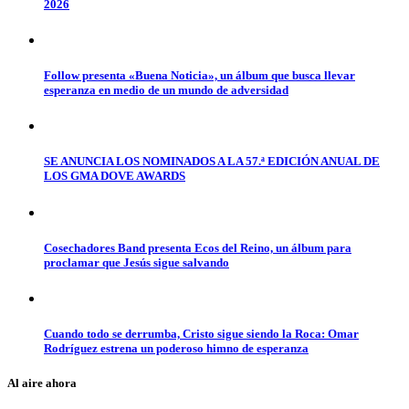
2026
Follow presenta «Buena Noticia», un álbum que busca llevar
esperanza en medio de un mundo de adversidad
SE ANUNCIA LOS NOMINADOS A LA 57.ª EDICIÓN ANUAL DE
LOS GMA DOVE AWARDS
Cosechadores Band presenta Ecos del Reino, un álbum para
proclamar que Jesús sigue salvando
Cuando todo se derrumba, Cristo sigue siendo la Roca: Omar
Rodríguez estrena un poderoso himno de esperanza
Al aire ahora