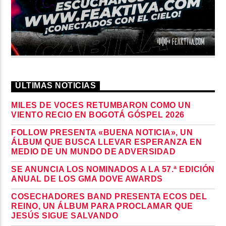
ÚLTIMAS NOTICIAS
MILES DE VOCES RETUMBARON COMO UN
VIENTO RECIO EN BOGOTÁ GÓSPEL 2026
FOLLOW PRESENTA «BUENA NOTICIA», UN
ÁLBUM QUE BUSCA LLEVAR ESPERANZA EN
MEDIO DE UN MUNDO DE ADVERSIDAD
SE ANUNCIA LOS NOMINADOS A LA 57.ª EDICIÓN
ANUAL DE LOS GMA DOVE AWARDS
COSECHADORES BAND PRESENTA ECOS DEL
REINO, UN ÁLBUM PARA PROCLAMAR QUE
JESÚS SIGUE SALVANDO