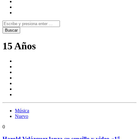
15 Años
Música
Nuevo
0
Harold Velázquez lanza su sencillo y video «15