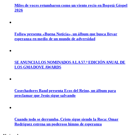
Miles de voces retumbaron como un viento recio en Bogotá Góspel
2026
Follow presenta «Buena Noticia», un álbum que busca llevar
esperanza en medio de un mundo de adversidad
SE ANUNCIA LOS NOMINADOS A LA 57.ª EDICIÓN ANUAL DE
LOS GMA DOVE AWARDS
Cosechadores Band presenta Ecos del Reino, un álbum para
proclamar que Jesús sigue salvando
Cuando todo se derrumba, Cristo sigue siendo la Roca: Omar
Rodríguez estrena un poderoso himno de esperanza