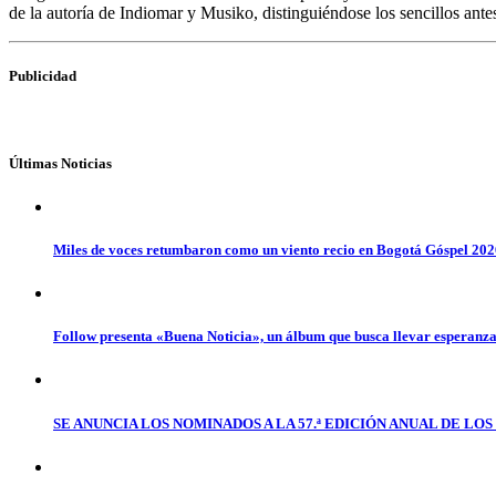
de la autoría de Indiomar y Musiko, distinguiéndose los sencillos ant
Publicidad
Últimas Noticias
Miles de voces retumbaron como un viento recio en Bogotá Góspel 20
Follow presenta «Buena Noticia», un álbum que busca llevar esperanz
SE ANUNCIA LOS NOMINADOS A LA 57.ª EDICIÓN ANUAL DE L