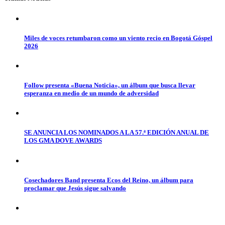
Miles de voces retumbaron como un viento recio en Bogotá Góspel
2026
Follow presenta «Buena Noticia», un álbum que busca llevar
esperanza en medio de un mundo de adversidad
SE ANUNCIA LOS NOMINADOS A LA 57.ª EDICIÓN ANUAL DE
LOS GMA DOVE AWARDS
Cosechadores Band presenta Ecos del Reino, un álbum para
proclamar que Jesús sigue salvando