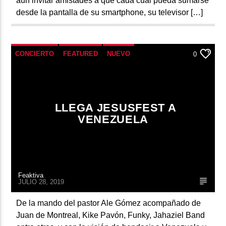
aún invitar amistades a que cada cual pueda sumarse
desde la pantalla de su smartphone, su televisor […]
CONCIERTO
FEATURED
NUEVO
0
LLEGA JESUSFEST A
VENEZUELA
Feaktiva
JULIO 28, 2019
De la mando del pastor Ale Gómez acompañado de
Juan de Montreal, Kike Pavón, Funky, Jahaziel Band