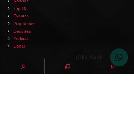
Noticias
Top 10
Eventos
Programas
Deportes
Podcast
Donar
¡Clic Aquí!
Available from 13:00 to 23:00
HOME
PODCAST
EVENTOS
VIDEOS
CONTACTO
NOTICIAS