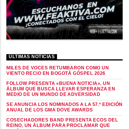
ÚLTIMAS NOTICIAS
MILES DE VOCES RETUMBARON COMO UN
VIENTO RECIO EN BOGOTÁ GÓSPEL 2026
FOLLOW PRESENTA «BUENA NOTICIA», UN
ÁLBUM QUE BUSCA LLEVAR ESPERANZA EN
MEDIO DE UN MUNDO DE ADVERSIDAD
SE ANUNCIA LOS NOMINADOS A LA 57.ª EDICIÓN
ANUAL DE LOS GMA DOVE AWARDS
COSECHADORES BAND PRESENTA ECOS DEL
REINO, UN ÁLBUM PARA PROCLAMAR QUE