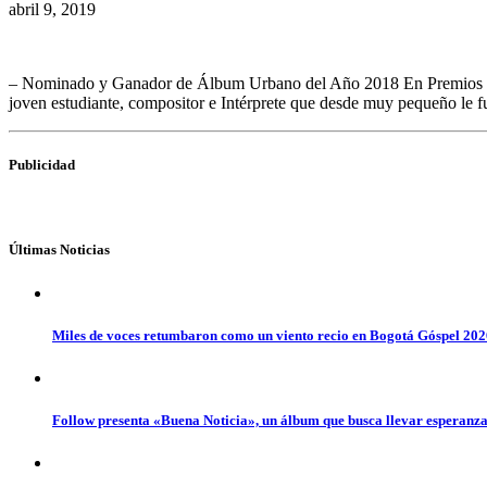
abril 9, 2019
– Nominado y Ganador de Álbum Urbano del Año 2018 En Premios El
joven estudiante, compositor e Intérprete que desde muy pequeño le f
Publicidad
Últimas Noticias
Miles de voces retumbaron como un viento recio en Bogotá Góspel 20
Follow presenta «Buena Noticia», un álbum que busca llevar esperanz