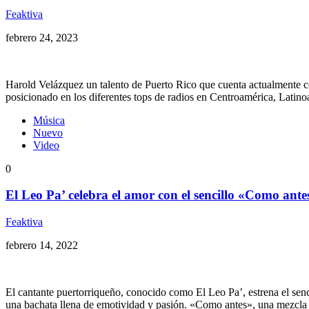
Feaktiva
febrero 24, 2023
Harold Velázquez un talento de Puerto Rico que cuenta actualmente c
posicionado en los diferentes tops de radios en Centroamérica, Latin
Música
Nuevo
Video
0
El Leo Pa’ celebra el amor con el sencillo «Como ante
Feaktiva
febrero 14, 2022
El cantante puertorriqueño, conocido como El Leo Pa’, estrena el senc
una bachata llena de emotividad y pasión. «Como antes», una mezcl