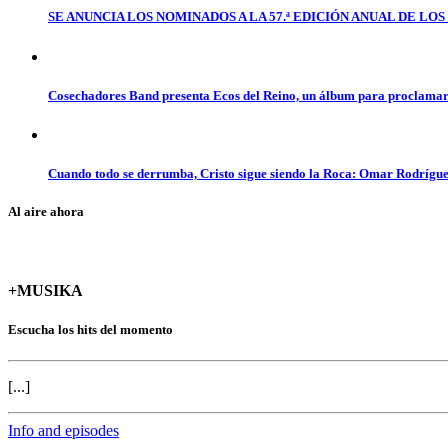
SE ANUNCIA LOS NOMINADOS A LA 57.ª EDICIÓN ANUAL DE L
Cosechadores Band presenta Ecos del Reino, un álbum para proclamar 
Cuando todo se derrumba, Cristo sigue siendo la Roca: Omar Rodrígue
Al aire ahora
+MUSIKA
Escucha los hits del momento
[...]
Info and episodes