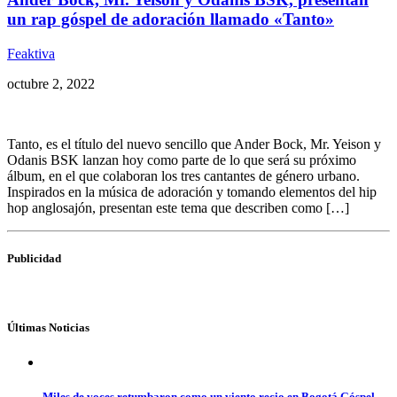
un rap góspel de adoración llamado «Tanto»
Feaktiva
octubre 2, 2022
Tanto, es el título del nuevo sencillo que Ander Bock, Mr. Yeison y
Odanis BSK lanzan hoy como parte de lo que será su próximo
álbum, en el que colaboran los tres cantantes de género urbano.
Inspirados en la música de adoración y tomando elementos del hip
hop anglosajón, presentan este tema que describen como […]
Publicidad
Últimas Noticias
Miles de voces retumbaron como un viento recio en Bogotá Góspel