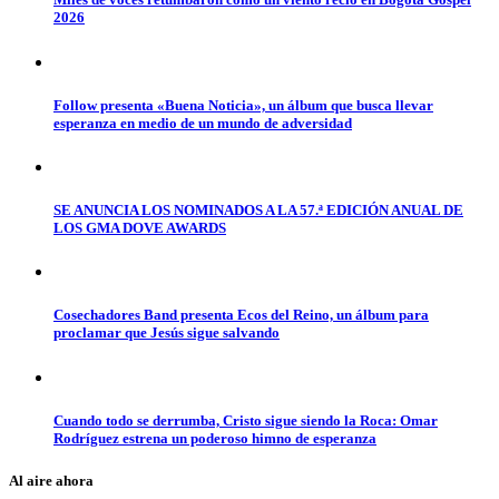
2026
Follow presenta «Buena Noticia», un álbum que busca llevar
esperanza en medio de un mundo de adversidad
SE ANUNCIA LOS NOMINADOS A LA 57.ª EDICIÓN ANUAL DE
LOS GMA DOVE AWARDS
Cosechadores Band presenta Ecos del Reino, un álbum para
proclamar que Jesús sigue salvando
Cuando todo se derrumba, Cristo sigue siendo la Roca: Omar
Rodríguez estrena un poderoso himno de esperanza
Al aire ahora