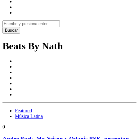
Beats By Nath
Featured
Música Latina
0
Ander Bock, Mr. Yeison y Odanis BSK, presentan