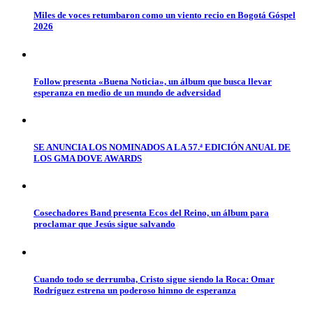
Miles de voces retumbaron como un viento recio en Bogotá Góspel
2026
Follow presenta «Buena Noticia», un álbum que busca llevar
esperanza en medio de un mundo de adversidad
SE ANUNCIA LOS NOMINADOS A LA 57.ª EDICIÓN ANUAL DE
LOS GMA DOVE AWARDS
Cosechadores Band presenta Ecos del Reino, un álbum para
proclamar que Jesús sigue salvando
Cuando todo se derrumba, Cristo sigue siendo la Roca: Omar
Rodríguez estrena un poderoso himno de esperanza