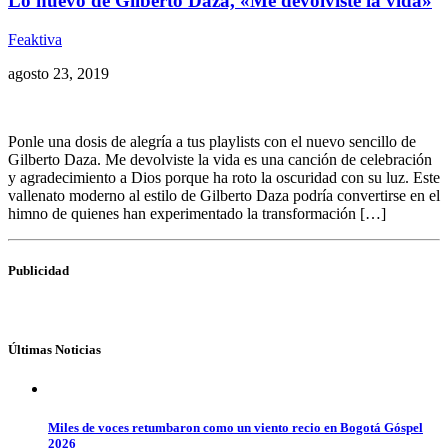
Lo nuevo de Gilberto Daza, «Me devolviste la vida»
Feaktiva
agosto 23, 2019
Ponle una dosis de alegría a tus playlists con el nuevo sencillo de
Gilberto Daza. Me devolviste la vida es una canción de celebración
y agradecimiento a Dios porque ha roto la oscuridad con su luz. Este
vallenato moderno al estilo de Gilberto Daza podría convertirse en el
himno de quienes han experimentado la transformación […]
Publicidad
Últimas Noticias
Miles de voces retumbaron como un viento recio en Bogotá Góspel
2026