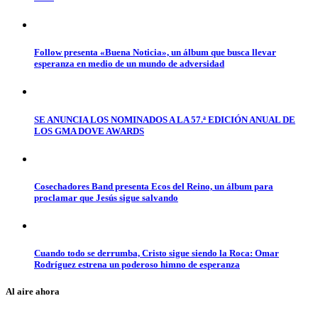
Follow presenta «Buena Noticia», un álbum que busca llevar
esperanza en medio de un mundo de adversidad
SE ANUNCIA LOS NOMINADOS A LA 57.ª EDICIÓN ANUAL DE
LOS GMA DOVE AWARDS
Cosechadores Band presenta Ecos del Reino, un álbum para
proclamar que Jesús sigue salvando
Cuando todo se derrumba, Cristo sigue siendo la Roca: Omar
Rodríguez estrena un poderoso himno de esperanza
Al aire ahora