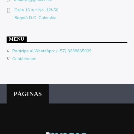
Calle 16 sur No. 12f-56
Bogotá D.C. Colombia
MENU
Participe al WhatsApp: (+57) 3238865009
Contáctenos
PÁGINAS