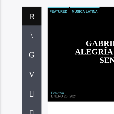
FEATURED
MÚSICA LATINA
GABRI
ALEGRÍA 
SE
Feaktiva
ENERO 26, 2024