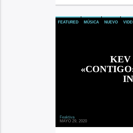
FEATURED
MÚSICA
NUEVO
VIDE
KEV
«CONTIGO»
I
Feaktiva
MAYO 29, 2020