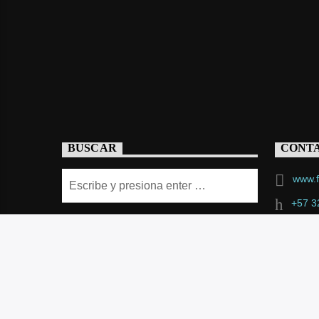
BUSCAR
CONT
www.f
+57 3
feakt
Calle