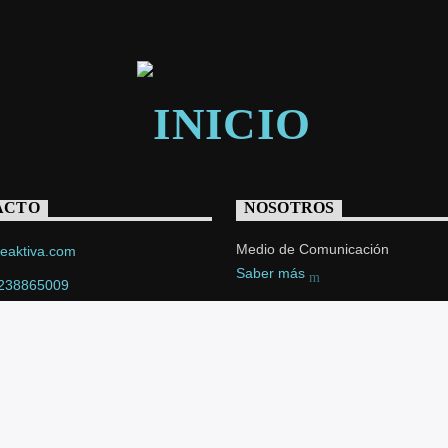
ACTO
NOSOTROS
Medio de Comunicación
eaktiva.com
Saber más
238865009
iva@gmail.com
 16 sur No. 12F-56