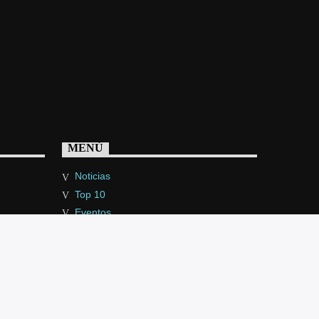
MENÚ
Noticias
Top 10
Eventos
Programas
Deportes
Podcast
Donar