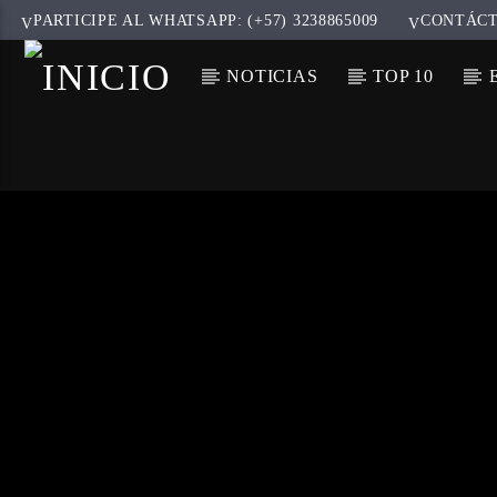
PARTICIPE AL WHATSAPP: (+57) 3238865009
CONTÁC
NOTICIAS
TOP 10
CANCIÓ
TÍT
ARTIS