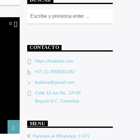
BUSCAR
0
CONTACTO
https://feaktiva.com
+57 (1) 3058261262
feaktiva@gmail.com
Calle 16 sur No. 12f-56
Bogotá D.C. Colombia
MENU
Participe al WhatsApp: (+57)