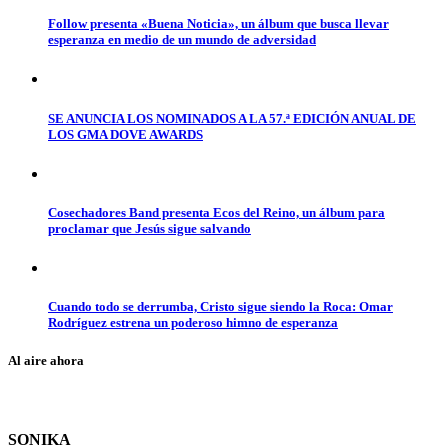
Follow presenta «Buena Noticia», un álbum que busca llevar
esperanza en medio de un mundo de adversidad
SE ANUNCIA LOS NOMINADOS A LA 57.ª EDICIÓN ANUAL DE
LOS GMA DOVE AWARDS
Cosechadores Band presenta Ecos del Reino, un álbum para
proclamar que Jesús sigue salvando
Cuando todo se derrumba, Cristo sigue siendo la Roca: Omar
Rodríguez estrena un poderoso himno de esperanza
Al aire ahora
SONIKA