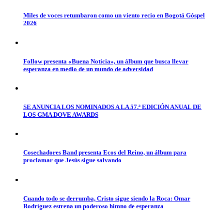
Miles de voces retumbaron como un viento recio en Bogotá Góspel
2026
Follow presenta «Buena Noticia», un álbum que busca llevar
esperanza en medio de un mundo de adversidad
SE ANUNCIA LOS NOMINADOS A LA 57.ª EDICIÓN ANUAL DE
LOS GMA DOVE AWARDS
Cosechadores Band presenta Ecos del Reino, un álbum para
proclamar que Jesús sigue salvando
Cuando todo se derrumba, Cristo sigue siendo la Roca: Omar
Rodríguez estrena un poderoso himno de esperanza