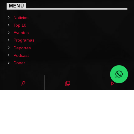
MENÚ
Noticias
Top 10
Eventos
Programas
Deportes
Podcast
Donar
HOME
PODCAST
EVENTOS
VIDEOS
CONTACTO
NOTICIAS