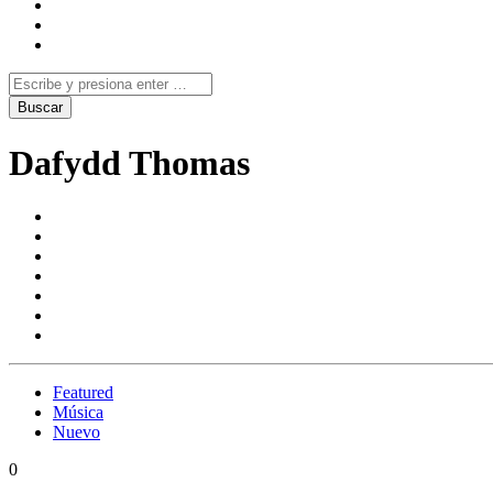
Dafydd Thomas
Featured
Música
Nuevo
0