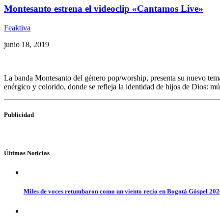
Montesanto estrena el videoclip «Cantamos Live»
Feaktiva
junio 18, 2019
La banda Montesanto del género pop/worship, presenta su nuevo tem
enérgico y colorido, donde se refleja la identidad de hijos de Dios: mús
Publicidad
Últimas Noticias
Miles de voces retumbaron como un viento recio en Bogotá Góspel 20