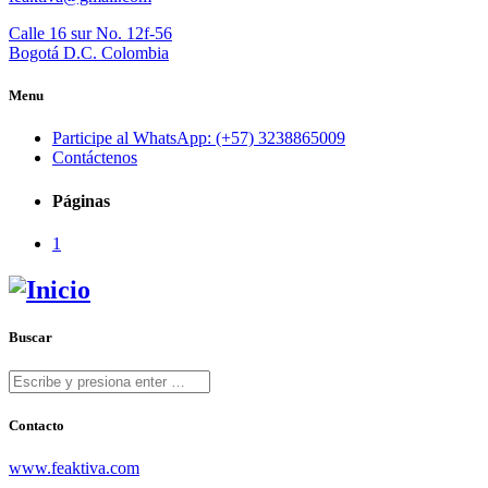
Calle 16 sur No. 12f-56
Bogotá D.C. Colombia
Menu
Participe al WhatsApp: (+57) 3238865009
Contáctenos
Páginas
1
Buscar
Contacto
www.feaktiva.com