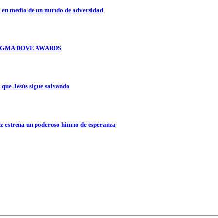
a en medio de un mundo de adversidad
OS GMA DOVE AWARDS
que Jesús sigue salvando
z estrena un poderoso himno de esperanza