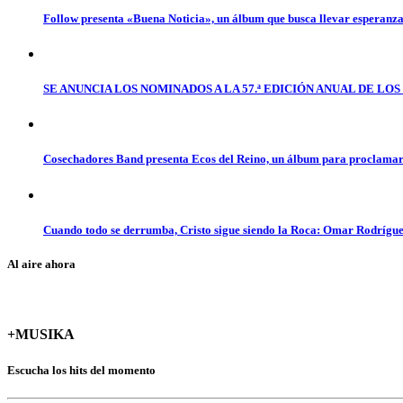
Follow presenta «Buena Noticia», un álbum que busca llevar esperanz
SE ANUNCIA LOS NOMINADOS A LA 57.ª EDICIÓN ANUAL DE L
Cosechadores Band presenta Ecos del Reino, un álbum para proclamar 
Cuando todo se derrumba, Cristo sigue siendo la Roca: Omar Rodrígue
Al aire ahora
+MUSIKA
Escucha los hits del momento