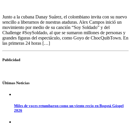
Junto a la cubana Danay Suárez, el colombiano invita con su nuevo
sencillo a liberarnos de nuestras ataduras. Alex Campos inició un
movimiento por medio de su canción ​“Soy Soldado” y del
Challenge #SoySoldado, al que se sumaron millones de personas y
grandes figuras del espectáculo, como Goyo de ChocQuibTown. En
las primeras ​24 horas […]
Publicidad
Últimas Noticias
Miles de voces retumbaron como un viento recio en Bogotá Góspel
2026