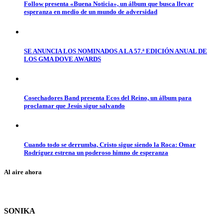
Follow presenta «Buena Noticia», un álbum que busca llevar
esperanza en medio de un mundo de adversidad
SE ANUNCIA LOS NOMINADOS A LA 57.ª EDICIÓN ANUAL DE
LOS GMA DOVE AWARDS
Cosechadores Band presenta Ecos del Reino, un álbum para
proclamar que Jesús sigue salvando
Cuando todo se derrumba, Cristo sigue siendo la Roca: Omar
Rodríguez estrena un poderoso himno de esperanza
Al aire ahora
SONIKA