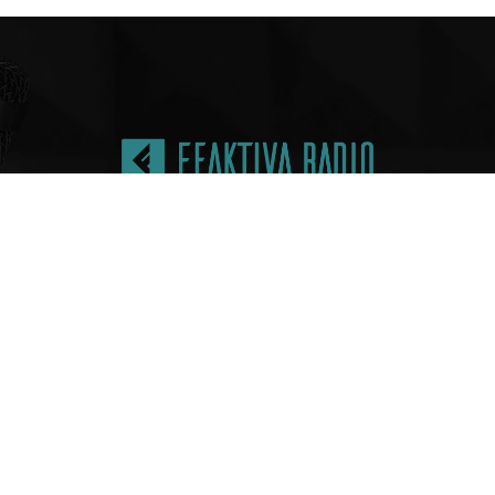
ACTO
NOSOTROS
Medio de Comunicación
feaktiva.com
Saber más
 3238865009
ktiva@gmail.com
e 16 sur No. 12F-56