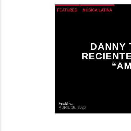
FEATURED
MÚSICA LATINA
DANNY 
RECIENTE
“AM
Feaktiva
ABRIL 19, 2023