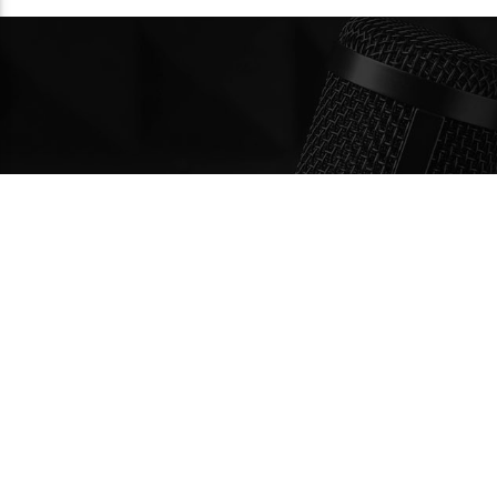
BUSCAR
CONT
www.
+57
fea
Call