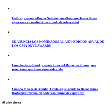
Follow presenta «Buena Noticia», un álbum que busca llevar
esperanza en medio de un mundo de adversidad
SE ANUNCIA LOS NOMINADOS A LA 57.ª EDICIÓN ANUAL DE
LOS GMA DOVE AWARDS
Cosechadores Band presenta Ecos del Reino, un álbum para
proclamar que Jesús sigue salvando
Cuando todo se derrumba, Cristo sigue siendo la Roca: Omar
Rodríguez estrena un poderoso himno de esperanza
Al aire ahora