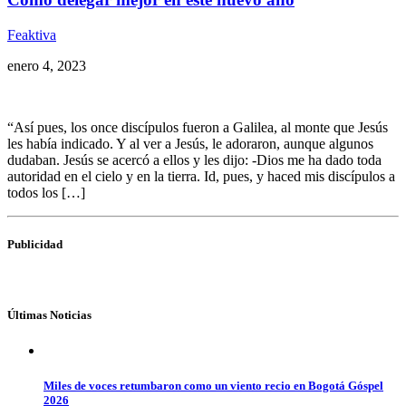
Feaktiva
enero 4, 2023
“Así pues, los once discípulos fueron a Galilea, al monte que Jesús
les había indicado. Y al ver a Jesús, le adoraron, aunque algunos
dudaban. Jesús se acercó a ellos y les dijo: -Dios me ha dado toda
autoridad en el cielo y en la tierra. Id, pues, y haced mis discípulos a
todos los […]
Publicidad
Últimas Noticias
Miles de voces retumbaron como un viento recio en Bogotá Góspel
2026