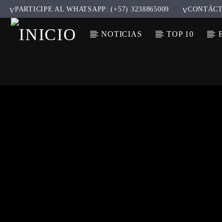
PARTICIPE AL WHATSAPP: (+57) 3238865009
CONTÁC
NOTICIAS
TOP 10
CANCIÓ
TÍT
ARTIS