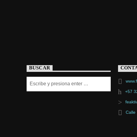
BUSCAR
CONT
www.f
+57 3
feakt
Calle