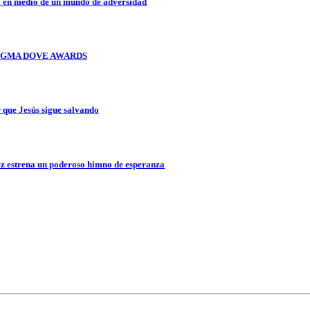
a en medio de un mundo de adversidad
OS GMA DOVE AWARDS
que Jesús sigue salvando
z estrena un poderoso himno de esperanza