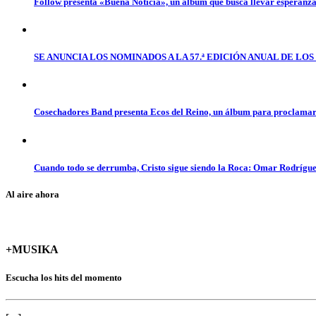
Follow presenta «Buena Noticia», un álbum que busca llevar esperanz
SE ANUNCIA LOS NOMINADOS A LA 57.ª EDICIÓN ANUAL DE L
Cosechadores Band presenta Ecos del Reino, un álbum para proclamar 
Cuando todo se derrumba, Cristo sigue siendo la Roca: Omar Rodrígue
Al aire ahora
+MUSIKA
Escucha los hits del momento