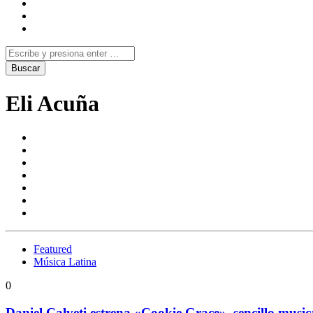
Eli Acuña
Featured
Música Latina
0
Daniel Calveti estrena «Cookie Grace», sencillo music