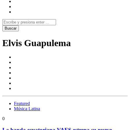
Elvis Guapulema
Featured
Música Latina
0
La banda ecuatoriana VAES estrena su nuevo