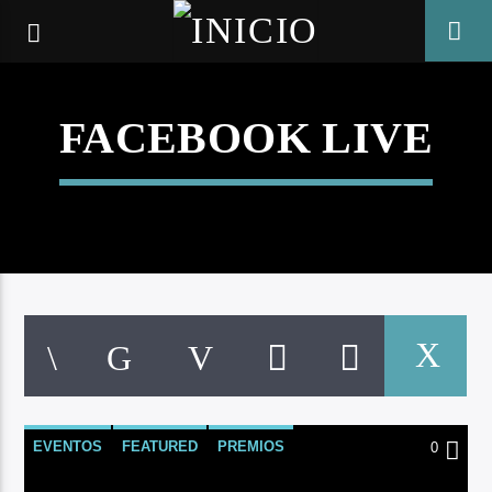
FACEBOOK LIVE
CANCIÓN ACTUAL
EVENTOS
FEATURED
PREMIOS
0
TÍTULO