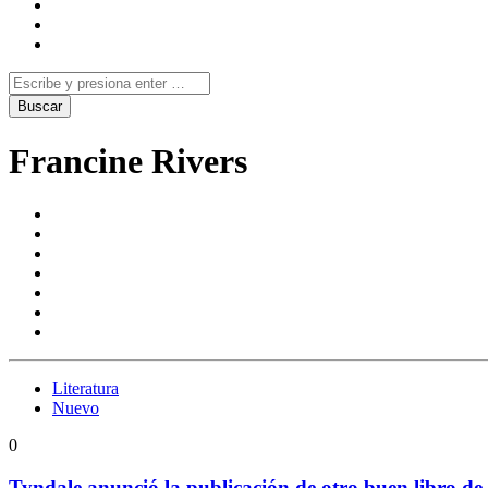
Francine Rivers
Literatura
Nuevo
0
Tyndale anunció la publicación de otro buen libro de