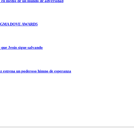
a en medio de un mundo de adversidad
OS GMA DOVE AWARDS
que Jesús sigue salvando
z estrena un poderoso himno de esperanza