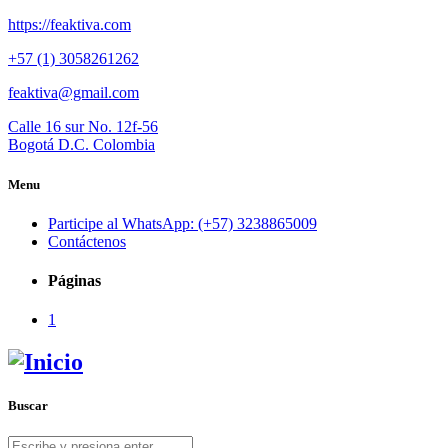
https://feaktiva.com
+57 (1) 3058261262
feaktiva@gmail.com
Calle 16 sur No. 12f-56
Bogotá D.C. Colombia
Menu
Participe al WhatsApp: (+57) 3238865009
Contáctenos
Páginas
1
Buscar