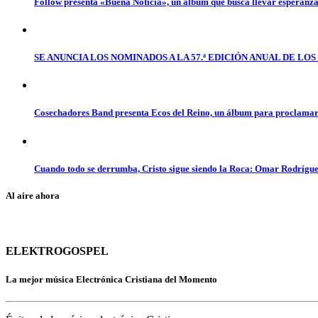
Follow presenta «Buena Noticia», un álbum que busca llevar esperanz
SE ANUNCIA LOS NOMINADOS A LA 57.ª EDICIÓN ANUAL DE L
Cosechadores Band presenta Ecos del Reino, un álbum para proclamar 
Cuando todo se derrumba, Cristo sigue siendo la Roca: Omar Rodrígue
Al aire ahora
ELEKTROGOSPEL
La mejor música Electrónica Cristiana del Momento