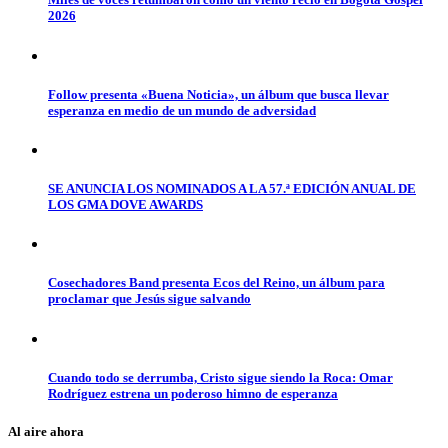
2026
Follow presenta «Buena Noticia», un álbum que busca llevar
esperanza en medio de un mundo de adversidad
SE ANUNCIA LOS NOMINADOS A LA 57.ª EDICIÓN ANUAL DE
LOS GMA DOVE AWARDS
Cosechadores Band presenta Ecos del Reino, un álbum para
proclamar que Jesús sigue salvando
Cuando todo se derrumba, Cristo sigue siendo la Roca: Omar
Rodríguez estrena un poderoso himno de esperanza
Al aire ahora