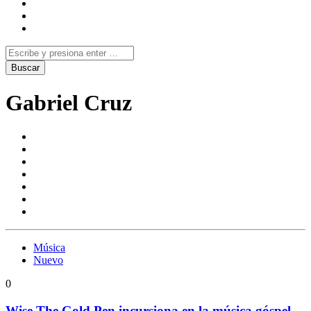
Gabriel Cruz
Música
Nuevo
0
Wise The Gold Pen incursiona en la música góspel,