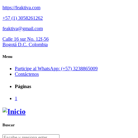
https://feaktiva.com
+57 (1) 3058261262
feaktiva@gmail.com
Calle 16 sur No. 12f-56
Bogotá D.C. Colombia
Menu
Participe al WhatsApp: (+57) 3238865009
Contáctenos
Páginas
1
Buscar