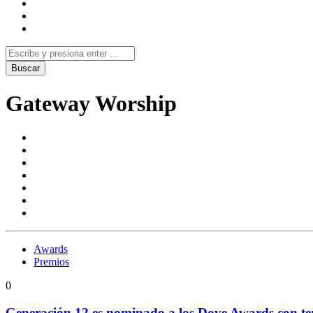
Gateway Worship
Awards
Premios
0
Generación 12 es nominado a los Dove Awards con t