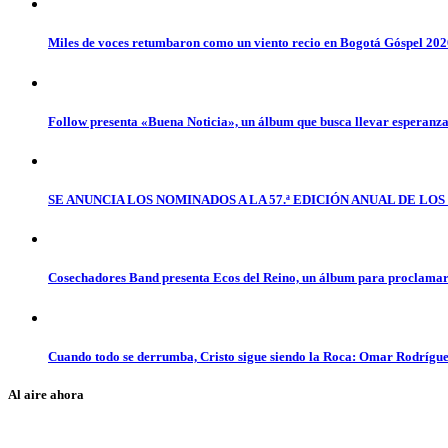
Miles de voces retumbaron como un viento recio en Bogotá Góspel 20
Follow presenta «Buena Noticia», un álbum que busca llevar esperanz
SE ANUNCIA LOS NOMINADOS A LA 57.ª EDICIÓN ANUAL DE L
Cosechadores Band presenta Ecos del Reino, un álbum para proclamar 
Cuando todo se derrumba, Cristo sigue siendo la Roca: Omar Rodrígue
Al aire ahora