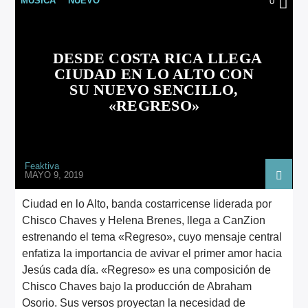
MÚSICA
NUEVO
0
ARTISTA
DESDE COSTA RICA LLEGA
CIUDAD EN LO ALTO CON
SU NUEVO SENCILLO,
«REGRESO»
Feaktiva
MAYO 9, 2019
Ciudad en lo Alto, banda costarricense liderada por
Chisco Chaves y Helena Brenes, llega a CanZion
estrenando el tema «Regreso», cuyo mensaje central
enfatiza la importancia de avivar el primer amor hacia
Jesús cada día. «Regreso» es una composición de
Chisco Chaves bajo la producción de Abraham
Osorio. Sus versos proyectan la necesidad de