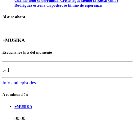
Cuando todo se derrumba, Cristo sigue siendo la Roca: Omar
Rodríguez estrena un poderoso himno de esperanza
Al aire ahora
+MUSIKA
Escucha los hits del momento
[...]
Info and episodes
A continuación
+MUSIKA
00:00