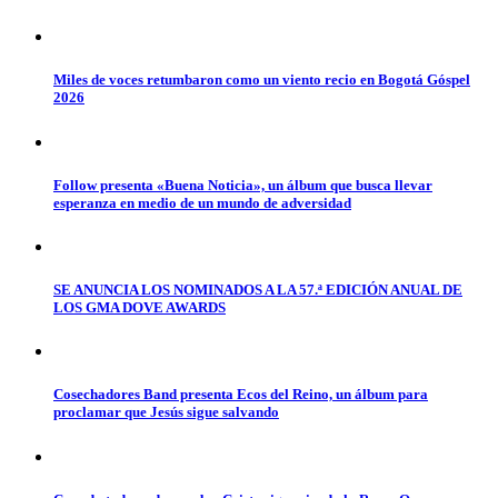
Miles de voces retumbaron como un viento recio en Bogotá Góspel
2026
Follow presenta «Buena Noticia», un álbum que busca llevar
esperanza en medio de un mundo de adversidad
SE ANUNCIA LOS NOMINADOS A LA 57.ª EDICIÓN ANUAL DE
LOS GMA DOVE AWARDS
Cosechadores Band presenta Ecos del Reino, un álbum para
proclamar que Jesús sigue salvando