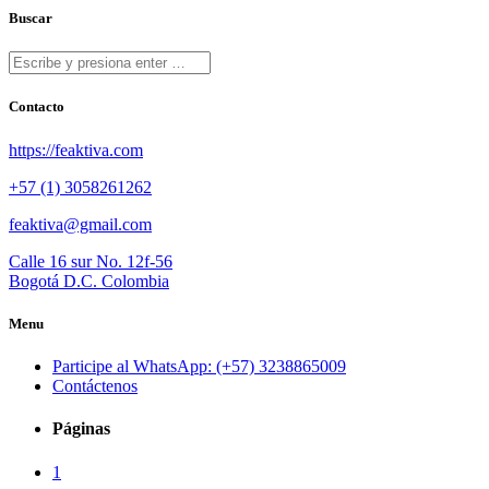
Buscar
Contacto
https://feaktiva.com
+57 (1) 3058261262
feaktiva@gmail.com
Calle 16 sur No. 12f-56
Bogotá D.C. Colombia
Menu
Participe al WhatsApp: (+57) 3238865009
Contáctenos
Páginas
1