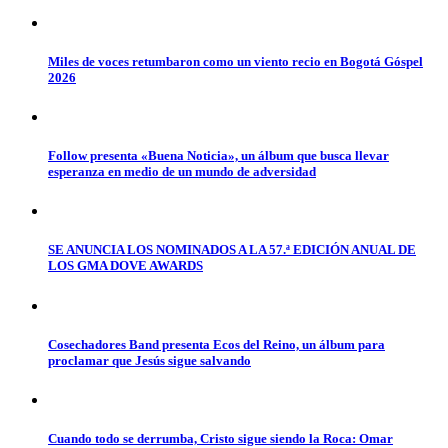
Miles de voces retumbaron como un viento recio en Bogotá Góspel
2026
Follow presenta «Buena Noticia», un álbum que busca llevar
esperanza en medio de un mundo de adversidad
SE ANUNCIA LOS NOMINADOS A LA 57.ª EDICIÓN ANUAL DE
LOS GMA DOVE AWARDS
Cosechadores Band presenta Ecos del Reino, un álbum para
proclamar que Jesús sigue salvando
Cuando todo se derrumba, Cristo sigue siendo la Roca: Omar