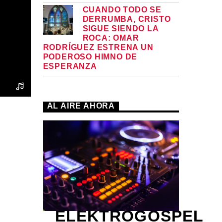
CUANDO TODO SE
DERRUMBA, CRISTO
SIGUE SIENDO LA
ROCA: OMAR
RODRÍGUEZ ESTRENA UN
PODEROSO HIMNO DE
ESPERANZA
AL AIRE AHORA
ELEKTROGOSPEL