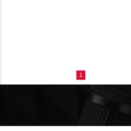
PÁGINAS
1