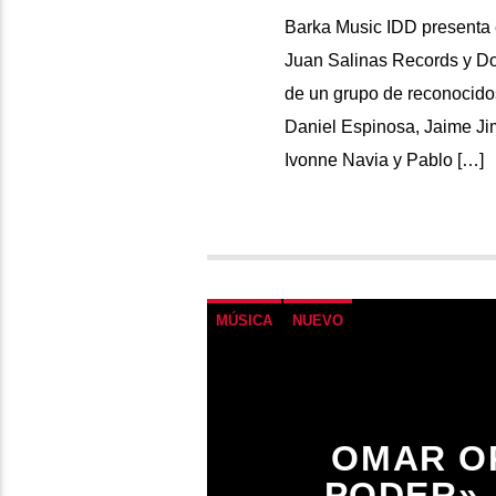
Barka Music IDD presenta 
Juan Salinas Records y Dom
de un grupo de reconocido
Daniel Espinosa, Jaime Ji
Ivonne Navia y Pablo […]
MÚSICA
NUEVO
OMAR O
PODER»,