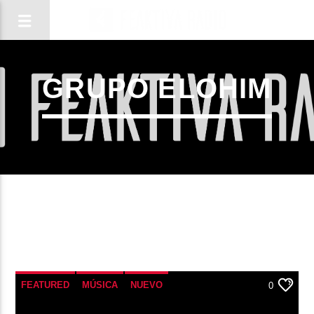
GRUPO ELOHIM
CANCIÓN ACTUAL
FEATURED
MÚSICA
NUEVO
0
TÍTULO