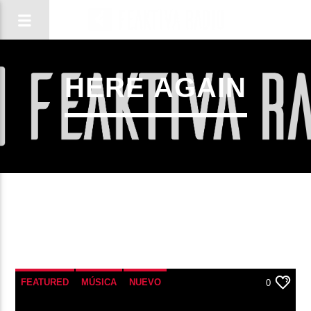
HERE AGAIN
CANCIÓN ACTUAL
FEATURED
MÚSICA
NUEVO
0
TÍTULO