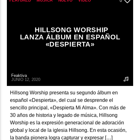
FEATURED
MÚSICA
NUEVO
VIDEO
0
ARTISTA
HILLSONG WORSHIP
LANZA ÁLBUM EN ESPAÑOL
«DESPIERTA»
Feaktiva
JUNIO 12, 2020
Hillsong Worship presenta su segundo álbum en
español «Despierta», del cual se desprende el
sencillo principal, «Despierta Mi Alma». Con más de
30 años de historia y legado de música, Hillsong
Worship es la expresión generacional de adoración
global y local de la iglesia Hillsong. En esta ocasión,
la banda pionera logra capturar y expresar […]