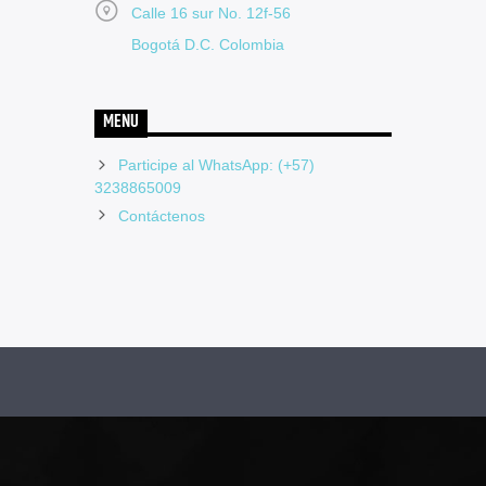
Calle 16 sur No. 12f-56
Bogotá D.C. Colombia
MENU
Participe al WhatsApp: (+57)
3238865009
Contáctenos