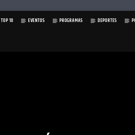
TOP 10
EVENTOS
PROGRAMAS
DEPORTES
P
TUAL
 CRUZ (VIDEOCLIPE OFICIAL)
BOMB