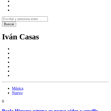
Iván Casas
Música
Nuevo
0
Paola Higuera estrena su nuevo video y sencillo