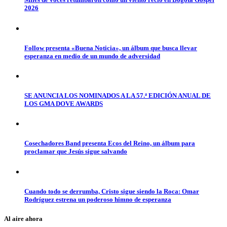
2026
Follow presenta «Buena Noticia», un álbum que busca llevar
esperanza en medio de un mundo de adversidad
SE ANUNCIA LOS NOMINADOS A LA 57.ª EDICIÓN ANUAL DE
LOS GMA DOVE AWARDS
Cosechadores Band presenta Ecos del Reino, un álbum para
proclamar que Jesús sigue salvando
Cuando todo se derrumba, Cristo sigue siendo la Roca: Omar
Rodríguez estrena un poderoso himno de esperanza
Al aire ahora