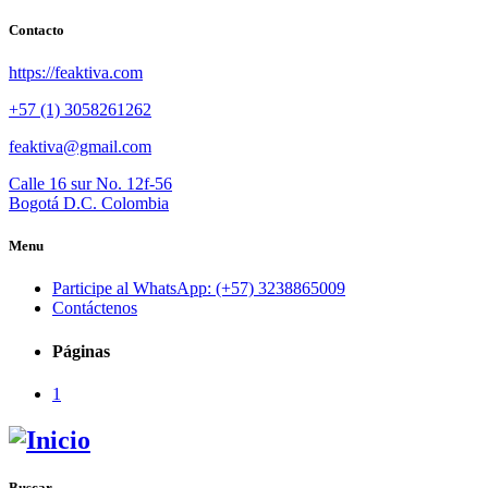
Contacto
https://feaktiva.com
+57 (1) 3058261262
feaktiva@gmail.com
Calle 16 sur No. 12f-56
Bogotá D.C. Colombia
Menu
Participe al WhatsApp: (+57) 3238865009
Contáctenos
Páginas
1
Buscar