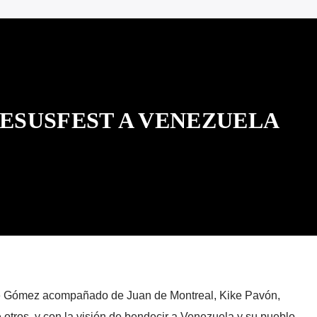
JESUSFEST A VENEZUELA
le Gómez acompañado de Juan de Montreal, Kike Pavón,
 otros, y con la visión de bendecir a Venezuela y su pueblo,