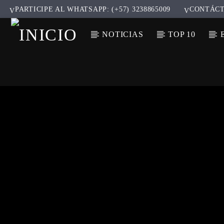
PARTICIPE AL WHATSAPP: (+57) 3238865009
CONTÁC
NOTICIAS
TOP 10
CANCIÓ
TÍT
ARTIS