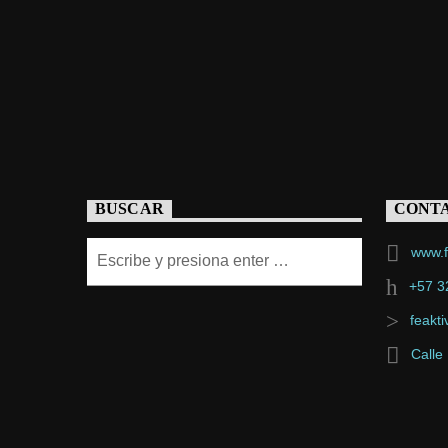
BUSCAR
CONT
www.f
+57 3
feakt
Calle