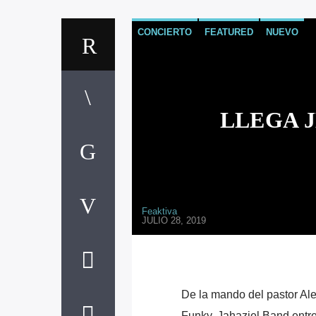
CONCIERTO
FEATURED
NUEVO
LLEGA 
Feaktiva
JULIO 28, 2019
De la mando del pastor A
Funky, Jahaziel Band entre