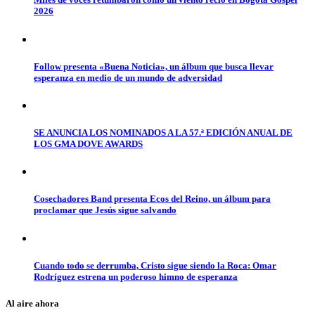
2026
Follow presenta «Buena Noticia», un álbum que busca llevar
esperanza en medio de un mundo de adversidad
SE ANUNCIA LOS NOMINADOS A LA 57.ª EDICIÓN ANUAL DE
LOS GMA DOVE AWARDS
Cosechadores Band presenta Ecos del Reino, un álbum para
proclamar que Jesús sigue salvando
Cuando todo se derrumba, Cristo sigue siendo la Roca: Omar
Rodríguez estrena un poderoso himno de esperanza
Al aire ahora