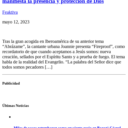
manifiesta la presencia y protección de Dios
Feaktiva
mayo 12, 2023
Tras la gran acogida en Iberoamérica de su anterior tema
“Abrázame”, la cantante urbana Joannie presenta “Fireproof”, como
recordatorio de que cuando aceptamos a Jesús somos: nueva
creación, sellados por el Espíritu Santo y a prueba de fuego. El tema
habla de la realidad del Evangelio. “La palabra del Señor dice que
todos somos pecadores […]
Publicidad
Últimas Noticias
Miles de voces retumbaron como un viento recio en Bogotá Góspel