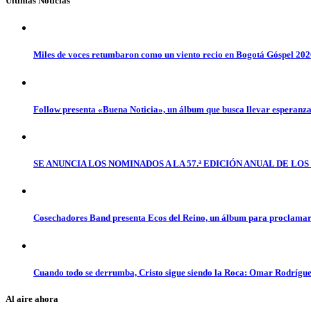
Últimas Noticias
Miles de voces retumbaron como un viento recio en Bogotá Góspel 20
Follow presenta «Buena Noticia», un álbum que busca llevar esperanz
SE ANUNCIA LOS NOMINADOS A LA 57.ª EDICIÓN ANUAL DE L
Cosechadores Band presenta Ecos del Reino, un álbum para proclamar 
Cuando todo se derrumba, Cristo sigue siendo la Roca: Omar Rodrígue
Al aire ahora