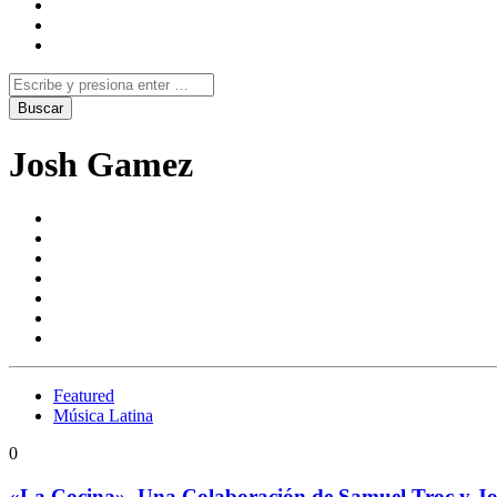
Josh Gamez
Featured
Música Latina
0
«La Cocina», Una Colaboración de Samuel Troc y J