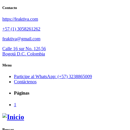
Contacto
https://feaktiva.com
+57 (1) 3058261262
feaktiva@gmail.com
Calle 16 sur No. 12f-56
Bogotá D.C. Colombia
Menu
Participe al WhatsApp: (+57) 3238865009
Contáctenos
Páginas
1
Buscar