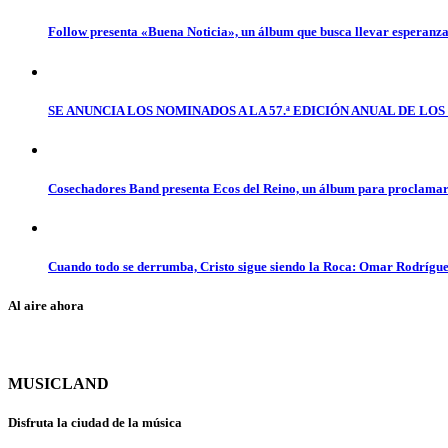
Follow presenta «Buena Noticia», un álbum que busca llevar esperanz
SE ANUNCIA LOS NOMINADOS A LA 57.ª EDICIÓN ANUAL DE L
Cosechadores Band presenta Ecos del Reino, un álbum para proclamar 
Cuando todo se derrumba, Cristo sigue siendo la Roca: Omar Rodrígue
Al aire ahora
MUSICLAND
Disfruta la ciudad de la música