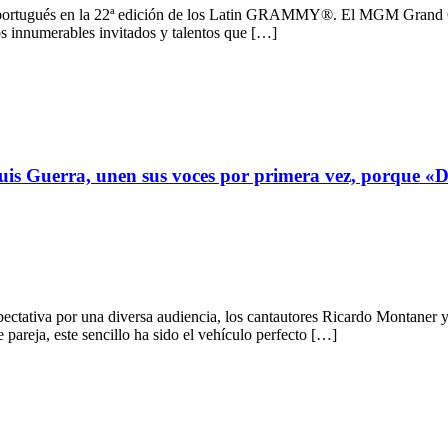
 portugués en la 22ª edición de los Latin GRAMMY®. El MGM Grand Gar
 los innumerables invitados y talentos que […]
is Guerra, unen sus voces por primera vez, porque «Di
ectativa por una diversa audiencia, los cantautores Ricardo Montaner 
 pareja, este sencillo ha sido el vehículo perfecto […]