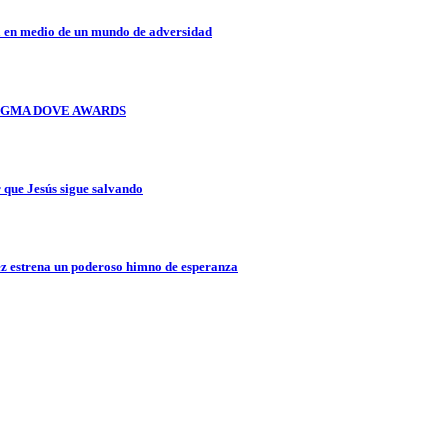
a en medio de un mundo de adversidad
OS GMA DOVE AWARDS
que Jesús sigue salvando
z estrena un poderoso himno de esperanza