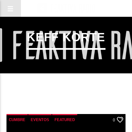
KEFF KORTE
CANCIÓN ACTUAL
CUMBRE
EVENTOS
FEATURED
0
TÍTULO