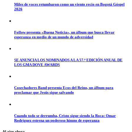
Miles de voces retumbaron como un viento recio en Bogotá Góspel
2026
Follow presenta «Buena Noticia», un álbum que busca llevar
esperanza en medio de un mundo de adversidad
SE ANUNCIA LOS NOMINADOS A LA 57.ª EDICIÓN ANUAL DE
LOS GMA DOVE AWARDS
Cosechadores Band presenta Ecos del Reino, un álbum para
proclamar que Jesús sigue salvando
Cuando todo se derrumba, Cristo sigue siendo la Roca: Omar
Rodríguez estrena un poderoso himno de esperanza
Al aire ahora