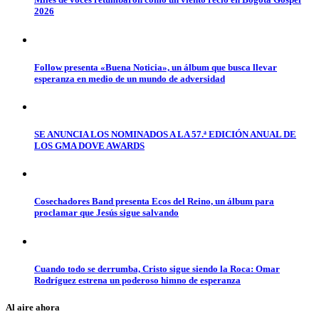
2026
Follow presenta «Buena Noticia», un álbum que busca llevar
esperanza en medio de un mundo de adversidad
SE ANUNCIA LOS NOMINADOS A LA 57.ª EDICIÓN ANUAL DE
LOS GMA DOVE AWARDS
Cosechadores Band presenta Ecos del Reino, un álbum para
proclamar que Jesús sigue salvando
Cuando todo se derrumba, Cristo sigue siendo la Roca: Omar
Rodríguez estrena un poderoso himno de esperanza
Al aire ahora